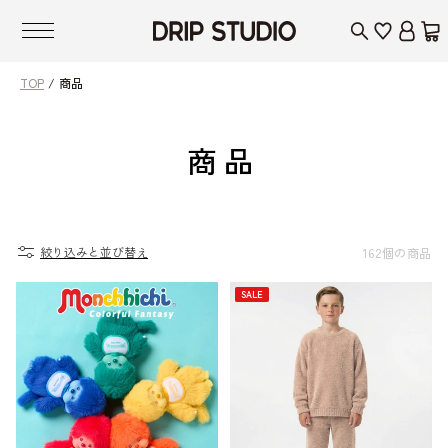
コンテンツ
に進む
TOP
商品
コ
商品
レ
ク
絞り込みと並び替え
162個の商品
シ
SALE
ョ
ン: