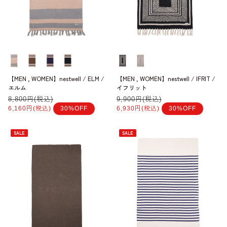
【MEN , WOMEN】nestwell / ELM /
【MEN , WOMEN】nestwell / IFRIT /
エルム
イフリット
通
8,800円(税込)
セ
通
9,900円(税込)
セ
常
ー
常
ー
6,160円(税込)
30%OFF
6,930円(税込)
30%OFF
価
ル
価
ル
格
価
格
価
格
格
SALE
SALE