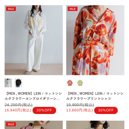
格
格
SALE
SALE
【MEN , WOMEN】LEIN / コットンシ
【MEN , WOMEN】LEIN / コットンシ
ルクフラワーエンブロイダリーシャ
ルクフラワープリントシャツ
ツ
通
24,200円(税込)
セ
通
19,800円(税込)
セ
常
ー
常
ー
16,940円(税込)
30%OFF
13,860円(税込)
30%OFF
価
ル
価
ル
格
価
格
価
格
格
SALE