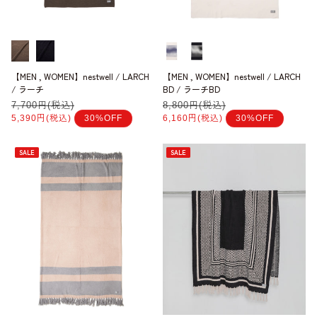
【MEN , WOMEN】nestwell / LARCH
【MEN , WOMEN】nestwell / LARCH
/ ラーチ
BD / ラーチBD
通
7,700円(税込)
セ
通
8,800円(税込)
セ
常
ー
常
ー
5,390円(税込)
30%OFF
6,160円(税込)
30%OFF
価
ル
価
ル
格
価
格
価
格
格
SALE
SALE