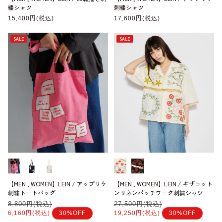
繍シャツ
刺繍シャツ
通
15,400円(税込)
通
17,600円(税込)
常
常
価
価
格
格
SALE
SALE
【MEN , WOMEN】LEIN / ギザコット
【MEN , WOMEN】LEIN / アップリケ
ンリネンパッチワーク刺繍シャツ
刺繍トートバッグ
通
27,500円(税込)
セ
通
8,800円(税込)
セ
常
ー
常
ー
19,250円(税込)
30%OFF
6,160円(税込)
30%OFF
価
ル
価
ル
格
価
格
価