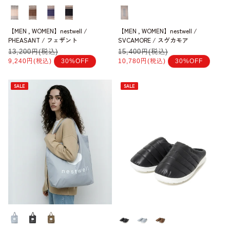
【MEN , WOMEN】nestwell /
【MEN , WOMEN】nestwell /
SVCAMORE / スヴカモア
PHEASANT / フェザント
通
15,400円(税込)
セ
通
13,200円(税込)
セ
常
ー
常
ー
10,780円(税込)
30%OFF
9,240円(税込)
30%OFF
価
ル
価
ル
格
価
格
価
格
格
SALE
SALE