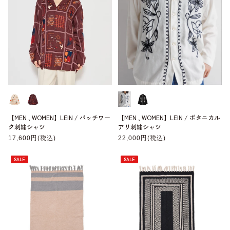
【MEN , WOMEN】LEIN / パッチワー
【MEN , WOMEN】LEIN / ボタニカル
ク刺繍シャツ
アリ刺繍シャツ
通
17,600円(税込)
通
22,000円(税込)
常
常
価
価
格
格
SALE
SALE