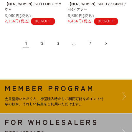
【MEN , WOMEN】SELLOUM / セロ
【MEN , WOMEN】SUBU x nestwell /
ウム
FIR / ファー
通
3,080円(税込)
セ
通
6,380円(税込)
セ
常
ー
常
ー
2,156円(税込)
30%OFF
4,466円(税込)
30%OFF
価
ル
価
ル
格
価
格
価
格
格
1
2
3
…
7
MEMBER PROGRAM
会員登録いただくと、初回購入時からご利用可能なポイント付
与のほか、うれしい特典をご利用いただけます。
FOR WHOLESALERS