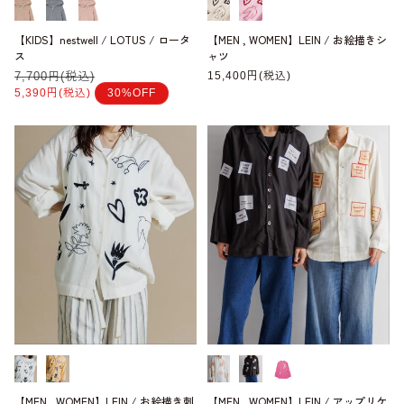
【KIDS】nestwell / LOTUS / ロータ
【MEN , WOMEN】LEIN / お絵描きシ
ス
ャツ
通
7,700円(税込)
セ
通
15,400円(税込)
常
ー
常
5,390円(税込)
30%OFF
価
ル
価
格
価
格
格
【MEN , WOMEN】LEIN / お絵描き刺
【MEN , WOMEN】LEIN / アップリケ