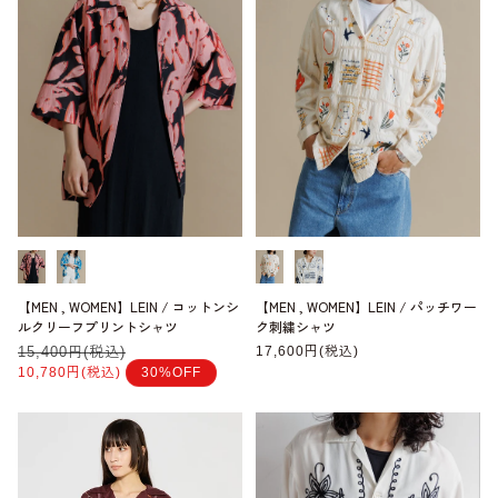
【MEN , WOMEN】LEIN / コットンシ
【MEN , WOMEN】LEIN / パッチワー
ルクリーフプリントシャツ
ク刺繍シャツ
通
15,400円(税込)
セ
通
17,600円(税込)
常
ー
常
10,780円(税込)
30%OFF
価
ル
価
格
価
格
格