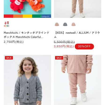
Monchhichi / モンチッチブラインド
【KIDS】nestwell / ALLIUM / アリウ
ボックス Monchhichi Colorful
ム
Fantasy
通
2,750円(税込)
通
5,500円(税込)
セ
常
常
ー
3,850円(税込)
30%OFF
価
価
ル
格
格
価
格
SALE
SALE