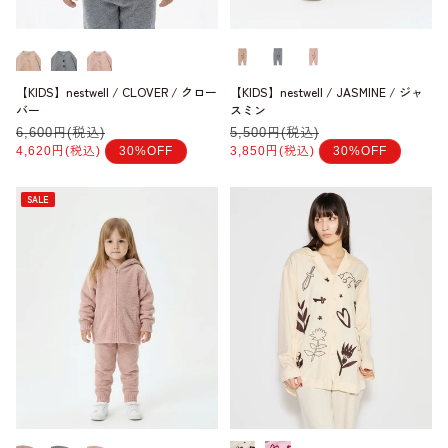
【KIDS】nestwell / CLOVER / クロー
【KIDS】nestwell / JASMINE / ジャ
バー
スミン
通
6,600円(税込)
セ
通
5,500円(税込)
セ
常
ー
常
ー
4,620円(税込)
30%OFF
3,850円(税込)
30%OFF
価
ル
価
ル
格
価
格
価
格
格
SALE